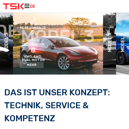
DE
DE
PERFORMANCE
MODEL S
MODEL X
MODEL Y
RANGE:
350 - 520 KM
RWD, AWD,
DUAL MOTOR
MEHR
DAS IST UNSER KONZEPT:
TECHNIK, SERVICE &
KOMPETENZ