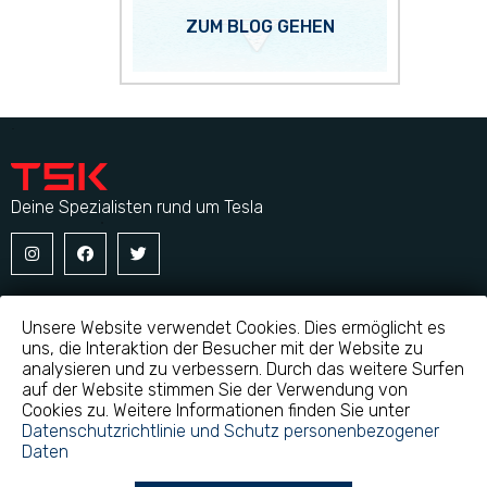
ZUM BLOG GEHEN
Deine Spezialisten rund um Tesla
Startseite
Blog
Über uns
Unsere Website verwendet Cookies. Dies ermöglicht es
uns, die Interaktion der Besucher mit der Website zu
Vermietung
Modelle
Impressum
analysieren und zu verbessern. Durch das weitere Surfen
Styling and tuning
Service
Disclaimer
auf der Website stimmen Sie der Verwendung von
Cookies zu. Weitere Informationen finden Sie unter
Ersatzteile
Datenschutzrichtlinie und Schutz personenbezogener
Daten