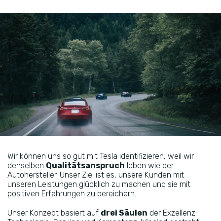
Wir können uns so gut mit Tesla identifizieren, weil wir
denselben
Qualitätsanspruch
leben wie der
Autohersteller. Unser Ziel ist es, unsere Kunden mit
unseren Leistungen glücklich zu machen und sie mit
positiven Erfahrungen zu bereichern.
Unser Konzept basiert auf
drei Säulen
der Exzellenz: