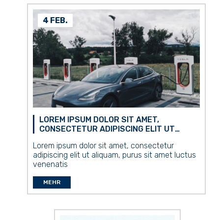
4 FEB.
LOREM IPSUM DOLOR SIT AMET,
CONSECTETUR ADIPISCING ELIT UT
ALIQUAM, PURUS SIT AMET LUCTUS
Lorem ipsum dolor sit amet, consectetur
VENENATIS #2
adipiscing elit ut aliquam, purus sit amet luctus
venenatis
MEHR