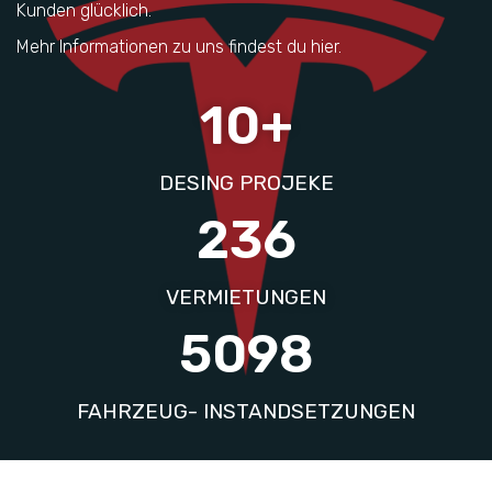
Kunden glücklich.
Mehr Informationen zu uns findest du hier.
10
+
DESING PROJEKE
236
VERMIETUNGEN
5098
FAHRZEUG- INSTANDSETZUNGEN