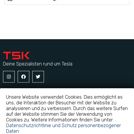
Deine Spezialisten rund um Tesla
Startseite
Blog
Über uns
Unsere Website verwendet Cookies. Dies ermöglicht es
uns, die Interaktion der Besucher mit der Website zu
Vermietung
Modelle
Impressum
analysieren und zu verbessern. Durch das weitere Surfen
Styling and tuning
Service
Disclaimer
auf der Website stimmen Sie der Verwendung von
Cookies zu. Weitere Informationen finden Sie unter
Ersatzteile
Datenschutzrichtlinie und Schutz personenbezogener
Daten