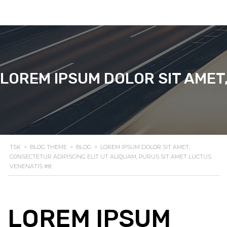
DE
LOREM IPSUM DOLOR SIT AMET
TSK
>
BLOG THEME
>
BLOG
>
LOREM IPSUM DOLOR SIT AMET,
CONSECTETUR ADIPISCING ELIT UT ALIQUAM, PURUS SIT AMET LUCTUS
VENENATIS #8
LOREM IPSUM